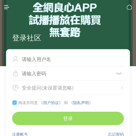


登录社区



安全提问(未设置请忽略)


阅读并同意
《用户协议》
和
《隐私声明》

登录
注册帐号
忘记密码