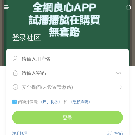


登录社区



安全提问(未设置请忽略)


阅读并同意
《用户协议》
和
《隐私声明》

登录
注册帐号
忘记密码