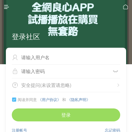


登录社区



安全提问(未设置请忽略)


阅读并同意
《用户协议》
和
《隐私声明》

登录
注册帐号
忘记密码