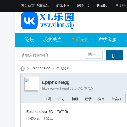
设为首页
收藏本站
简体中文
繁體中文
English
日本語
论坛
我的关注
金币充值
在线客服
帖子
›
Epiphoneigg
›
个人资料
X
Epiphoneigg
L
https://www.hengti02.cn/?170715
乐
主题
日志
相册
记录
分享
留言板
园
论
Epiphoneigg
(UID: 170715)
坛
邮箱状态
未验证
社