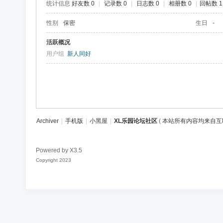
统计信息
好友数 0
|
记录数 0
|
日志数 0
|
相册数 0
|
回帖数 1
区
性别
保密
生日
-
活跃概况
用户组
新人同好
Archiver
|
手机版
|
小黑屋
|
XL乐园论坛社区
(
本站所有内容均来自互
Powered by
X3.5
Copyright 2023