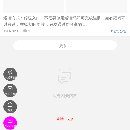
邀请方式：传送入口（不需要使用邀请码即可完成注册）如有疑问可
以联系：在线客服 链接：好友通过您分享的 ...
67856
1
#论坛公告


更多...


在线客服

金币充值
没有相关内容

首页
繁體中文版

APP下载